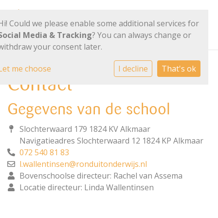
Hi! Could we please enable some additional services for
Social Media & Tracking
? You can always change or
withdraw your consent later.
Let me choose
I decline
That's ok
Contact
Gegevens van de school
Slochterwaard 179 1824 KV Alkmaar
Navigatieadres Slochterwaard 12 1824 KP Alkmaar
072 540 81 83
l.wallentinsen@ronduitonderwijs.nl
Bovenschoolse directeur: Rachel van Assema
Locatie directeur: Linda Wallentinsen